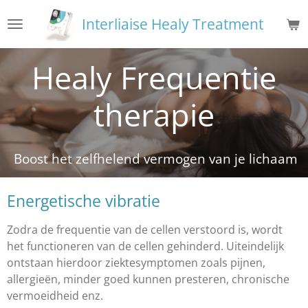
Ga
Interliaise Healy Treatment
direct
naar
Healy Frequentie
de
hoofdinhoud
therapie
Boost het zelfhelend vermogen van je lichaam
Energetische vibratie
Zodra de frequentie van de cellen verstoord is, wordt
het functioneren van de cellen gehinderd. Uiteindelijk
ontstaan hierdoor ziektesymptomen zoals pijnen,
allergieën, minder goed kunnen presteren, chronische
vermoeidheid enz.